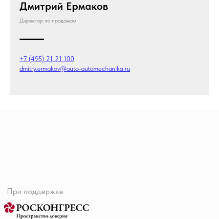
Дмитрий Ермаков
automechanika.ru
Директор по продажам
+7 (495) 21 21 100
dmitry.ermakov@auto-automechanika.ru