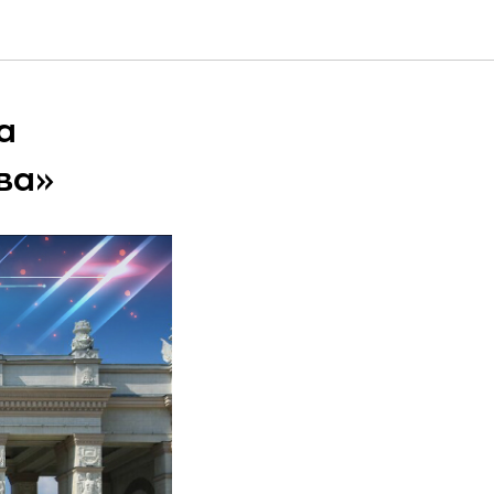
а
ва»