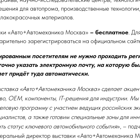
ешения для автопрома, производственные технологии,
 лакокрасочных материалов.
вки «Авто+Автомеханика Москва»
– бесплатное
. Дл
арительно зарегистрироваться на официальном сайт
ированным посетителям не нужно проходить ре
точно указать электронную почту, на которую бы
ет придёт туда автоматически.
ыставка «Авто+Автомеханика Москва» сделает акцен
во, ОЕМ, компоненты, IT-решения для индустрии. М
ловую программу с участием ведущих российских эк
иалистов, а также готовим специальные зоны для инн
ить статус ключевого автомобильного события
», – под
неральный директор выставки «Авто+Автомеханика М