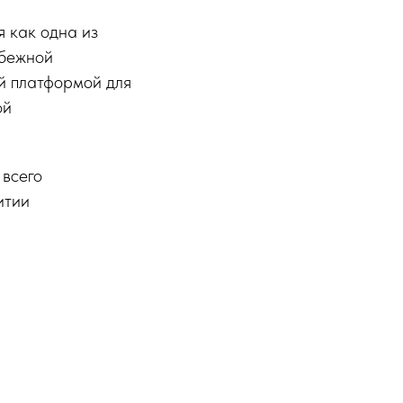
 как одна из
убежной
й платформой для
ой
 всего
итии