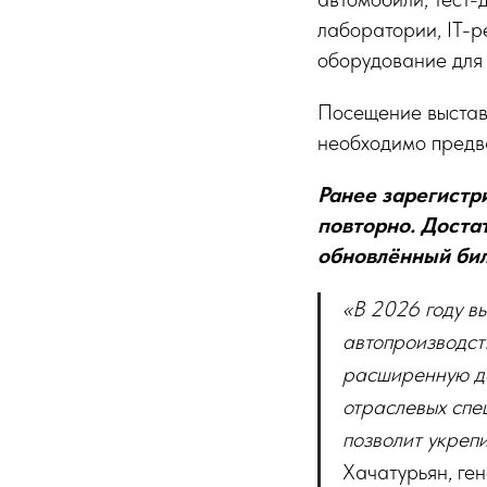
лаборатории, IT-р
оборудование для
Посещение выста
необходимо предв
Ранее зарегистр
повторно. Доста
обновлённый бил
«В 2026 году в
автопроизводст
расширенную де
отраслевых спец
позволит укреп
Хачатурьян, ге