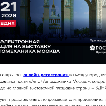
о открылась
онлайн-регистрация
на международную
омышленности «Авто+Автомеханика Москва», которая 
года на главной выставочной площадке страны – ВДН
дут представлены автопроизводители, производител
драйвы, научно-исследовательские центры, технологи