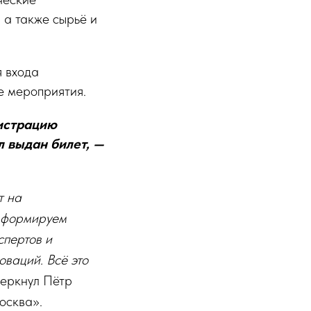
 а также сырьё и
я входа
е мероприятия.
гистрацию
л выдан билет, —
т на
ы формируем
спертов и
оваций. Всё это
черкнул Пётр
осква».